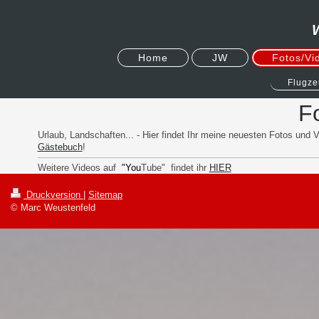
Home
JW
Fotos/Vi
Flugz
F
Urlaub, Landschaften... - Hier findet Ihr meine neuesten Fotos un
Gästebuch
!
Weitere Videos auf
"You
Tube" findet ihr
HIER
Druckversion
|
Sitemap
© Marc Weustenfeld